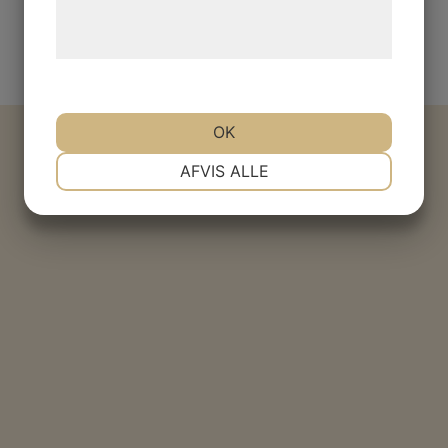
behandling af persondata på vores
hjemmeside.
OK
NØDVENDIGE
PRÆFERENCER
AFVIS ALLE
MARKETING
STATISTIK